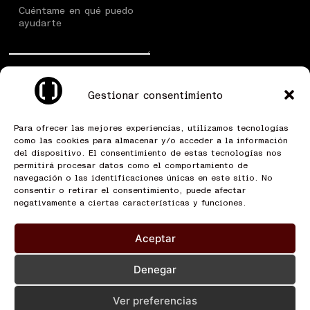
He leído y acepto la
Gestionar consentimiento
política de privacidad
Para ofrecer las mejores experiencias, utilizamos tecnologías
LLÁMAME
como las cookies para almacenar y/o acceder a la información
del dispositivo. El consentimiento de estas tecnologías nos
permitirá procesar datos como el comportamiento de
navegación o las identificaciones únicas en este sitio. No
FOTOGRAFÍA GASTRONÓMICA
consentir o retirar el consentimiento, puede afectar
negativamente a ciertas características y funciones.
VÍDEO GASTRONÓMICO
CREACIÓN CONTENIDO RRSS
Aceptar
SOBRE MÍ
BLOG
CONTACTO
Denegar
Ver preferencias